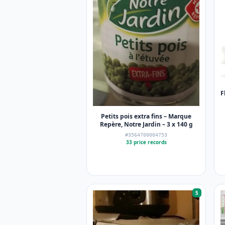
F
Petits pois extra fins – Marque
Repère, Notre Jardin – 3 x 140 g
#3564700004753
33 price records
5