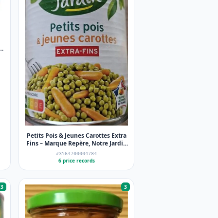
e
Petits Pois & Jeunes Carottes Extra
Fins – Marque Repère, Notre Jardin
– 530 g (800 g)
#3564700004784
6 price records
3
3