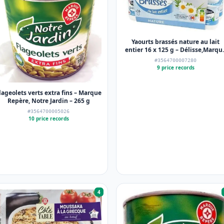
Yaourts brassés nature au lait
entier 16 x 125 g – Délisse,Marqu
Repère – 2 Kg
#3564700007280
9 price records
lageolets verts extra fins – Marque
Repère, Notre Jardin – 265 g
#3564700005026
10 price records
4