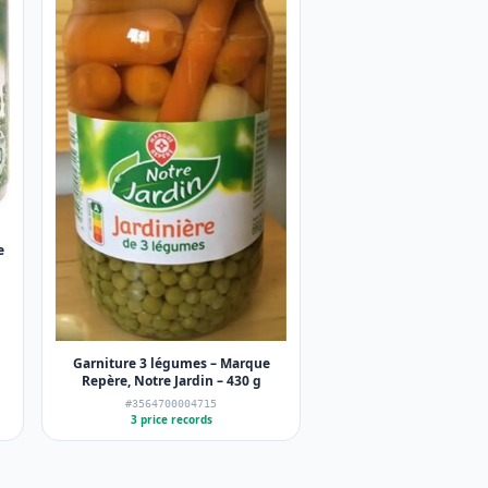
e
Garniture 3 légumes – Marque
Repère, Notre Jardin – 430 g
#3564700004715
3 price records