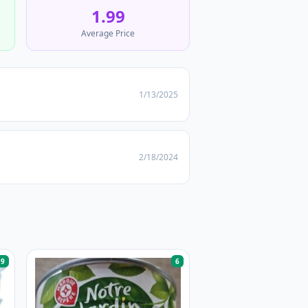
1.99
Average Price
1/13/2025
2/18/2024
9
6