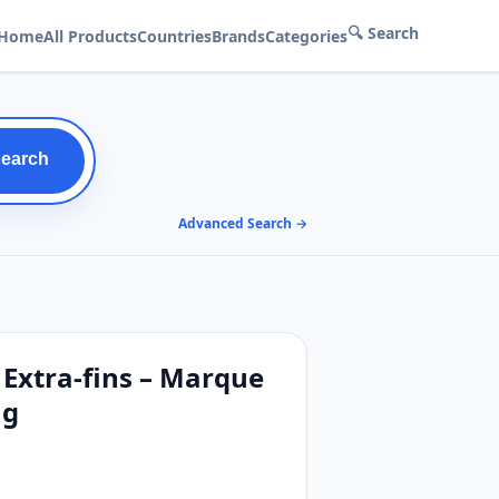
🔍 Search
Home
All Products
Countries
Brands
Categories
Search
Advanced Search →
, Extra-fins – Marque
 g