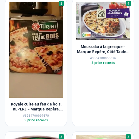
5
4
Moussaka à la grecque –
Marque Repère, Côté Table –
850 g
#3564700008676
4 price records
Royale cuite au feu de bois.
REPÈRE – Marque Repère,
Turini – 440 g
#3564700007679
5 price records
3
3