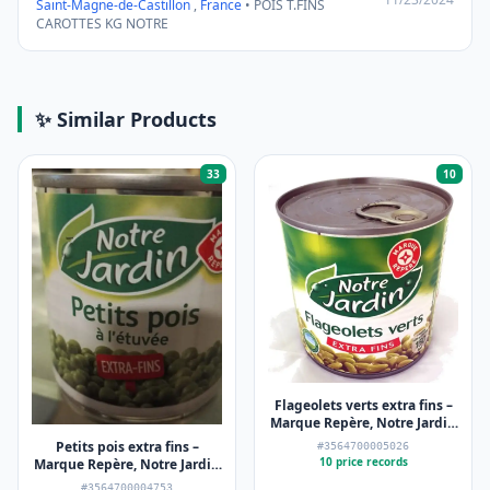
Saint-Magne-de-Castillon
,
France
• POIS T.FINS
CAROTTES KG NOTRE
✨ Similar Products
33
10
Flageolets verts extra fins –
Marque Repère, Notre Jardin
– 265 g
Petits pois extra fins –
#3564700005026
10 price records
Marque Repère, Notre Jardin
– 3 x 140 g
#3564700004753