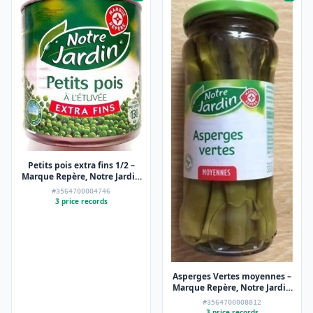
Petits pois extra fins 1/2 –
Marque Repère, Notre Jardin
– 280 g
#3564700004746
3 price records
Asperges Vertes moyennes –
Marque Repère, Notre Jardin
– 185 g
#3564700008812
3 price records