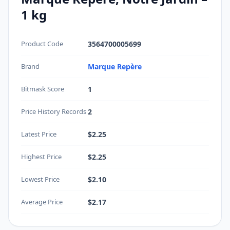
1 kg
Product Code
3564700005699
Brand
Marque Repère
Bitmask Score
1
Price History Records
2
Latest Price
$2.25
Highest Price
$2.25
Lowest Price
$2.10
Average Price
$2.17