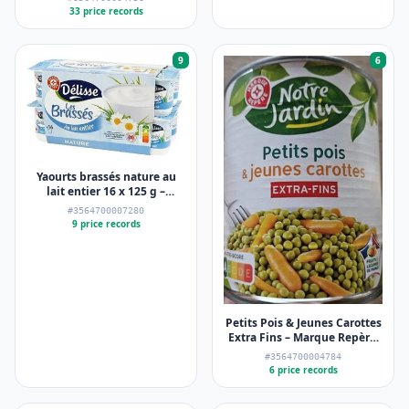
33 price records
9
6
Yaourts brassés nature au
lait entier 16 x 125 g –
Délisse,Marque Repère – 2
#3564700007280
Kg
9 price records
Petits Pois & Jeunes Carottes
Extra Fins – Marque Repère,
Notre Jardin – 530 g (800 g)
#3564700004784
6 price records