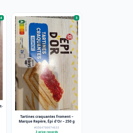
4
3
t-
Tartines craquantes froment –
Marque Repère, Épi d'Or – 250 g
#3564700074633
3 price records