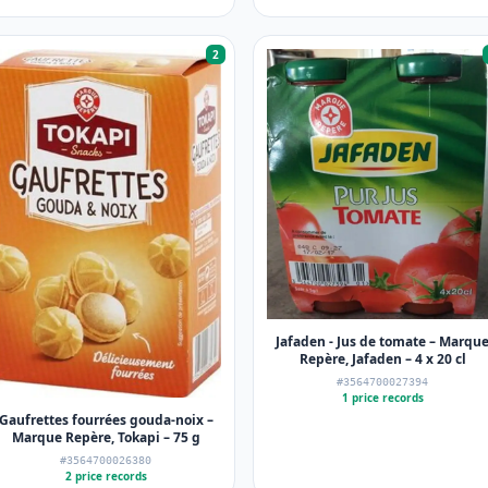
2
Jafaden - Jus de tomate – Marqu
Repère, Jafaden – 4 x 20 cl
#3564700027394
1 price records
Gaufrettes fourrées gouda-noix –
Marque Repère, Tokapi – 75 g
#3564700026380
2 price records