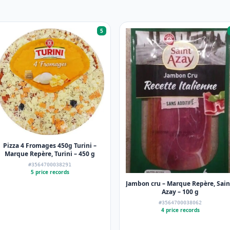
5
Pizza 4 Fromages 450g Turini –
Marque Repère, Turini – 450 g
#3564700038291
5 price records
Jambon cru – Marque Repère, Sain
Azay – 100 g
#3564700038062
4 price records