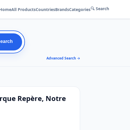
🔍 Search
Home
All Products
Countries
Brands
Categories
Search
Advanced Search →
rque Repère, Notre