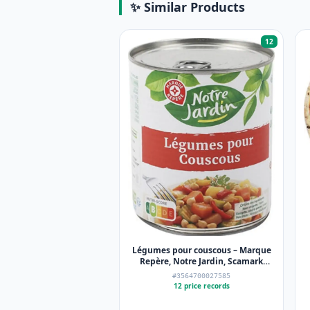
✨ Similar Products
12
Légumes pour couscous – Marque
Repère, Notre Jardin, Scamark
(Filiale E. Leclerc) – 800 g
#3564700027585
12 price records