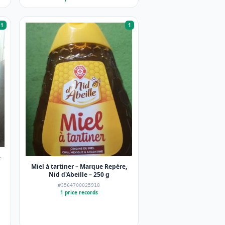
1
1
e
Miel à tartiner – Marque Repère,
Nid d'Abeille – 250 g
#3564700025918
1 price records