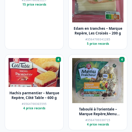
#3564700385227
15 price records
Edam en tranches – Marque
Repère, Les Croisés – 200 g
#3564700341285
5 price records
4
4
Hachis parmentier – Marque
Repère, Côté Table – 600 g
#3564700365595
4 price records
Taboulé à l'orientale –
Marque Repère,Menu
Fraîcheur – 300 g
#3564700330715
4 price records