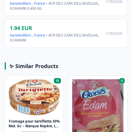
1/18/2026
Gennevilliers
,
France
• 4CR OEU CARA DELI,M.VILLAG,
SCAMARK 0.400 KG
1.94 EUR
1/18/2026
Gennevilliers
,
France
• 4CR OEU CARA DELI,M.VILLAG,
SCAMARK
✨ Similar Products
15
5
Fromage pour tartiflette 30%
Mat. Gr. – Marque Repère, Les
Croisés – 500 g