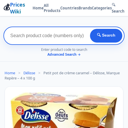
Prices
💰
🔍
All
Home
Countries
Brands
Categories
Wiki
Products
Search
🔍 Search
Enter product code to search
Advanced Search →
Home
>
Délisse
>
Petit pot de crème caramel – Délisse, Marque
Repère – 4 x 100 g