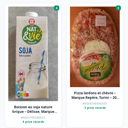
4
3
Pizza lardons et chèvre –
Marque Repère, Turini – 200
g
#3564700356555
Boisson au soja nature
3 price records
brique – Délisse, Marque
Repère, NAT&vie – 6 x 1 l
#3564700396612
4 price records