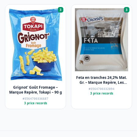
3
3
Feta en tranches 24,2% Mat.
Gr. – Marque Repère, Les
Grignot' Goût Fromage –
Croisés – 200 g
#3564700332894
Marque Repère, Tokapi – 90 g
3 price records
#3564700336687
3 price records