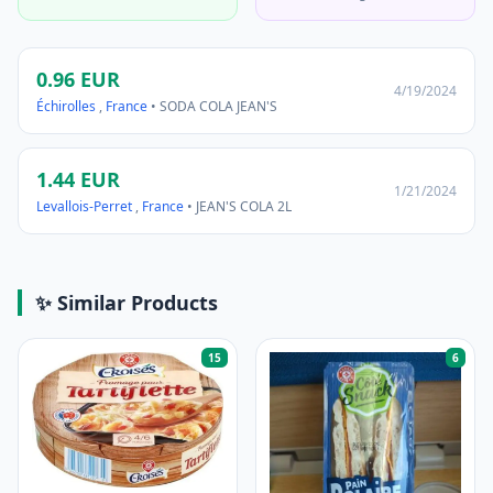
0.96 EUR
4/19/2024
Échirolles
,
France
• SODA COLA JEAN'S
1.44 EUR
1/21/2024
Levallois-Perret
,
France
• JEAN'S COLA 2L
✨ Similar Products
15
6