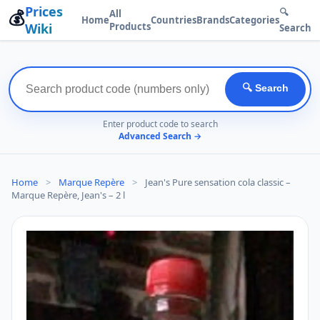
Prices
💰
🔍
All
Home
Countries
Brands
Categories
Wiki
Products
Search
🔍 Search
Enter product code to search
Advanced Search →
Home
>
Marque Repère
>
Jean's Pure sensation cola classic –
Marque Repère, Jean's – 2 l