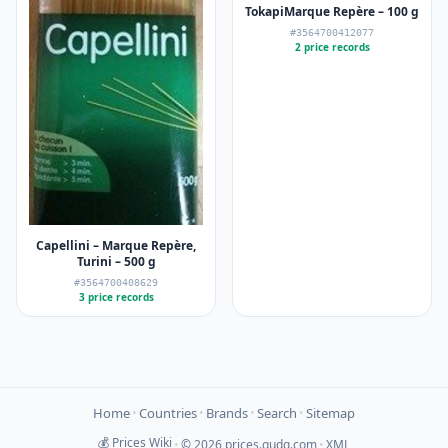
TokapiMarque Repère – 100 g
#3564700412077
2 price records
Capellini – Marque Repère,
Turini – 500 g
#3564700408629
3 price records
Home
Countries
Brands
Search
Sitemap
•
•
•
•
💰 Prices Wiki
•
© 2026 prices.gudq.com
•
XML