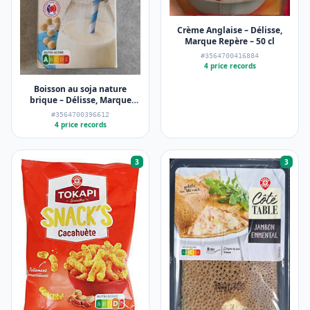
Crème Anglaise – Délisse,
Marque Repère – 50 cl
#3564700416884
4 price records
Boisson au soja nature
brique – Délisse, Marque
Repère, NAT&vie – 6 x 1 l
#3564700396612
4 price records
3
3