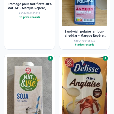
Fromage pour tartiflette 30%
Mat. Gr. – Marque Repère, Les
Croisés – 500 g
#3564700385227
15 price records
Sandwich polaire jambon-
cheddar – Marque Repère,
Côté Snack – 135 g
#3564700405413
6 price records
4
4