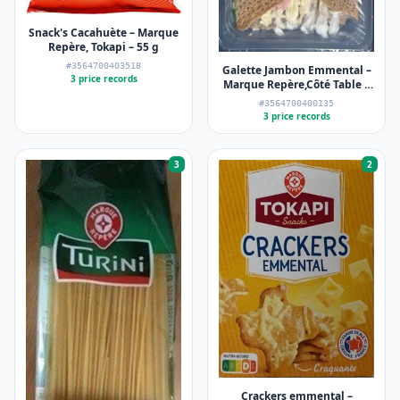
Snack's Cacahuète – Marque
Repère, Tokapi – 55 g
#3564700403518
Galette Jambon Emmental –
3 price records
Marque Repère,Côté Table –
195 g
#3564700400135
3 price records
3
2
Crackers emmental –