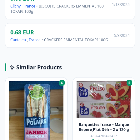
1/13/2025
Clichy
,
France
• BISCUITS CRACKERS EMMENTAL 100
TOKAPI 100g
0.68 EUR
5/3/2024
Canteleu
,
France
• CRACKERS EMMENTAL TOKAPI 100G
✨ Similar Products
6
5
Barquettes fraise – Marque
Repère,P'tit Déli – 2 x 120 g
#3564700423417