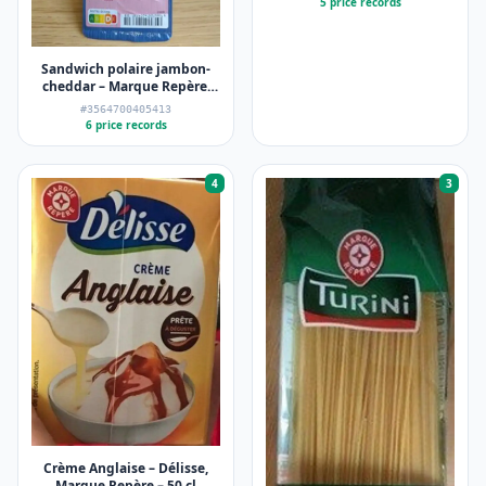
5 price records
Sandwich polaire jambon-
cheddar – Marque Repère,
Côté Snack – 135 g
#3564700405413
6 price records
4
3
Crème Anglaise – Délisse,
Marque Repère – 50 cl