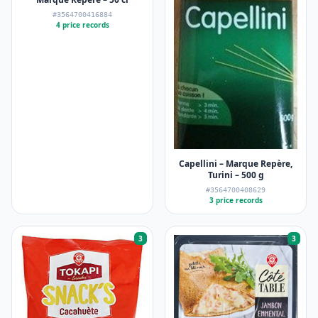
#3564700416884
4 price records
Capellini – Marque Repère,
Turini – 500 g
#3564700408629
3 price records
3
3