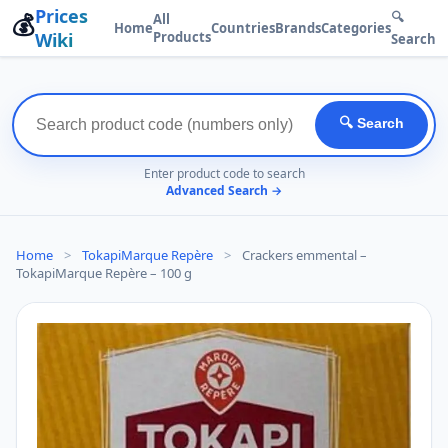
Prices
💰
🔍
All
Home
Countries
Brands
Categories
Wiki
Products
Search
🔍 Search
Enter product code to search
Advanced Search →
Home
>
TokapiMarque Repère
>
Crackers emmental –
TokapiMarque Repère – 100 g