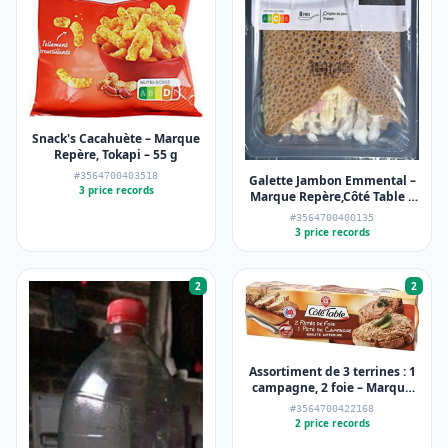
Snack's Cacahuète – Marque
Repère, Tokapi – 55 g
#3564700403518
Galette Jambon Emmental –
3 price records
Marque Repère,Côté Table –
195 g
#3564700400135
3 price records
2
2
Assortiment de 3 terrines : 1
campagne, 2 foie – Marque
Repère, Côté Table – 3 x 78 g
#3564700422168
2 price records