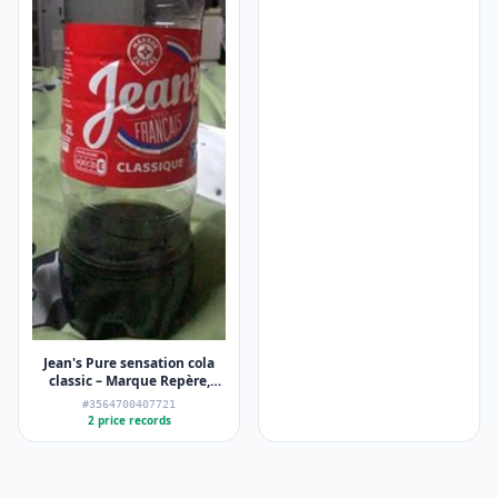
Jean's Pure sensation cola
classic – Marque Repère,
Jean's – 2 l
#3564700407721
2 price records