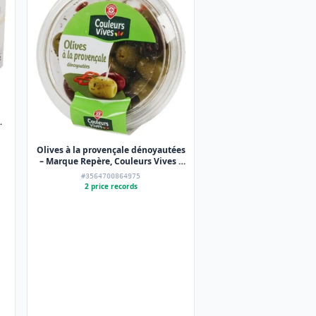
Olives à la provençale dénoyautées
– Marque Repère, Couleurs Vives –
150 g
#3564700864975
2 price records