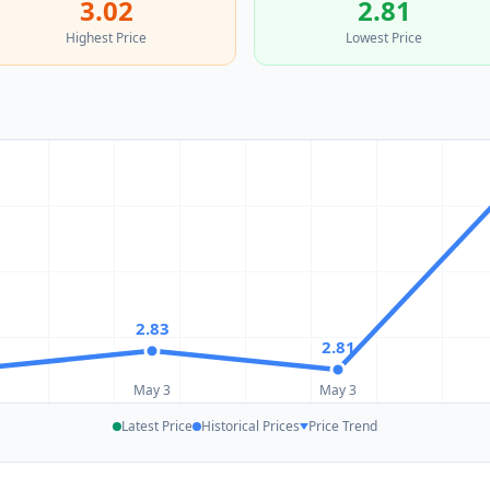
3.02
2.81
Highest Price
Lowest Price
2.83
2.81
May 3
May 3
Latest Price
Historical Prices
Price Trend