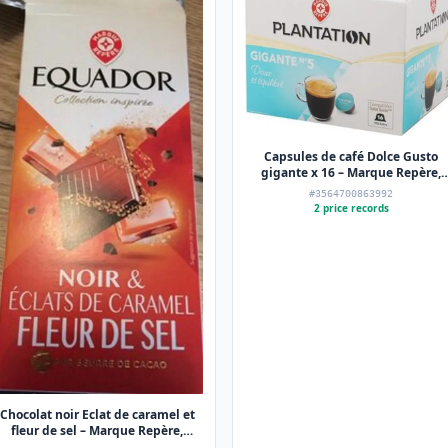
Capsules de café Dolce Gusto
gigante x 16 – Marque Repère,
Plantation – 112 g
#3564700863992
2 price records
Chocolat noir Eclat de caramel et
fleur de sel – Marque Repère,
Equador – 100 g