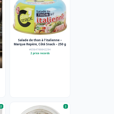
Salade de thon à l'italienne –
Marque Repère, Côté Snack – 250 g
#3564700842294
2 price records
2
2