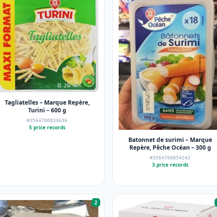
Tagliatelles – Marque Repère,
Turini – 600 g
#3564700833636
5 price records
Batonnet de surimi – Marque
Repère, Pêche Océan – 300 g
#3564700854242
3 price records
2