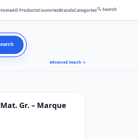
🔍 Search
Home
All Products
Countries
Brands
Categories
Search
Advanced Search →
 Mat. Gr. – Marque