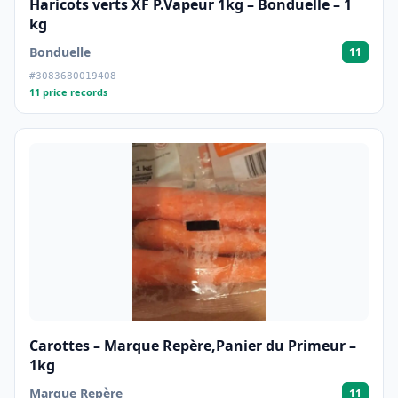
Haricots verts XF P.Vapeur 1kg – Bonduelle – 1
kg
Bonduelle
11
#3083680019408
11 price records
Carottes – Marque Repère,Panier du Primeur –
1kg
Marque Repère
11