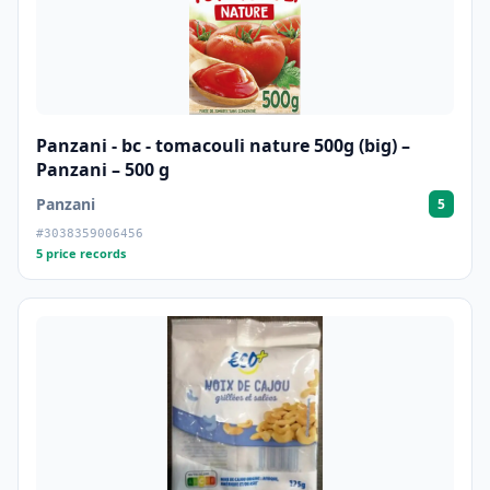
Panzani - bc - tomacouli nature 500g (big) –
Panzani – 500 g
Panzani
5
#3038359006456
5 price records