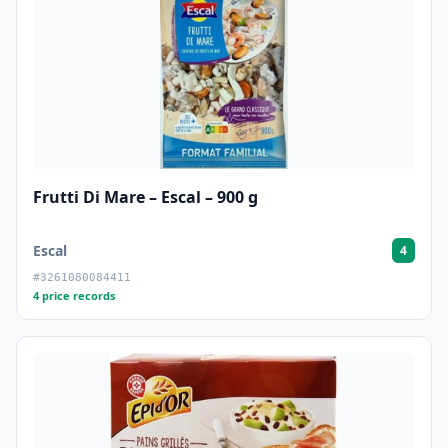
Frutti Di Mare – Escal – 900 g
Escal
4
#3261080084411
4 price records