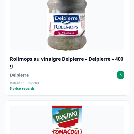
Rollmops au vinaigre Delpierre – Delpierre – 400
g
Delpierre
5
#3038680082204
5 price records