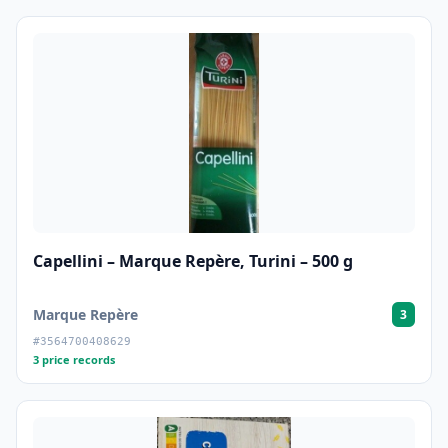
Capellini – Marque Repère, Turini – 500 g
Marque Repère
3
#3564700408629
3 price records