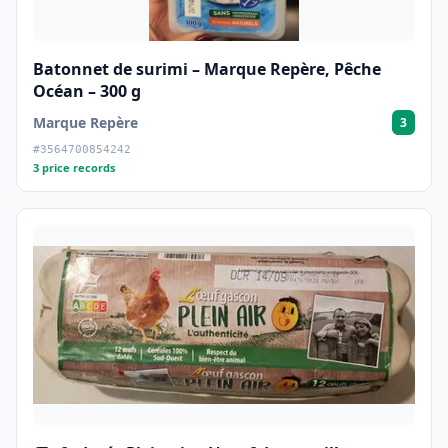
Batonnet de surimi – Marque Repère, Pêche
Océan – 300 g
Marque Repère
3
#3564700854242
3 price records