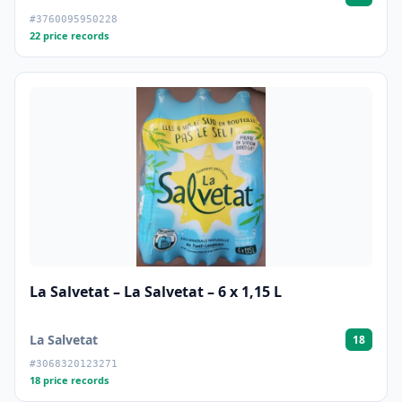
#3760095950228
22 price records
La Salvetat – La Salvetat – 6 x 1,15 L
La Salvetat
18
#3068320123271
18 price records