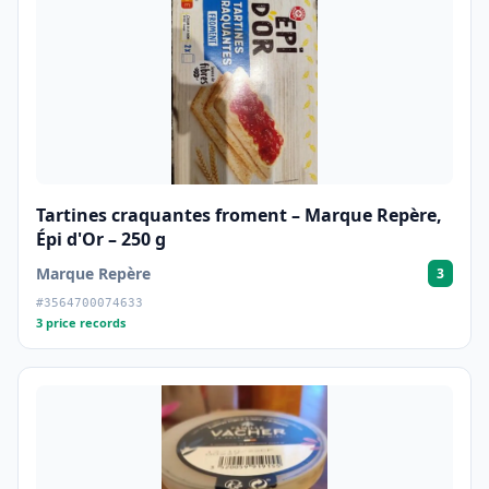
Tartines craquantes froment – Marque Repère,
Épi d'Or – 250 g
Marque Repère
3
#3564700074633
3 price records