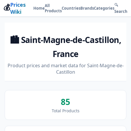
Prices
💰
🔍
All
Home
Countries
Brands
Categories
Wiki
Products
Search
🏙️ Saint-Magne-de-Castillon,
France
Product prices and market data for Saint-Magne-de-
Castillon
85
Total Products