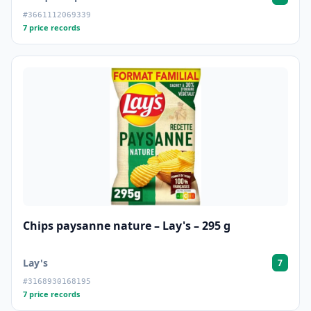
#3661112069339
7 price records
Chips paysanne nature – Lay's – 295 g
Lay's
7
#3168930168195
7 price records