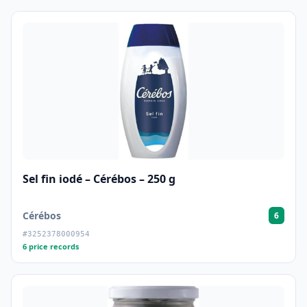
Sel fin iodé – Cérébos – 250 g
Cérébos
6
#3252378000954
6 price records