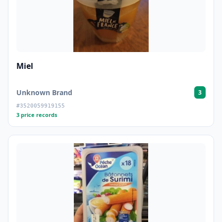
Miel
Unknown Brand
3
#3520059919155
3 price records