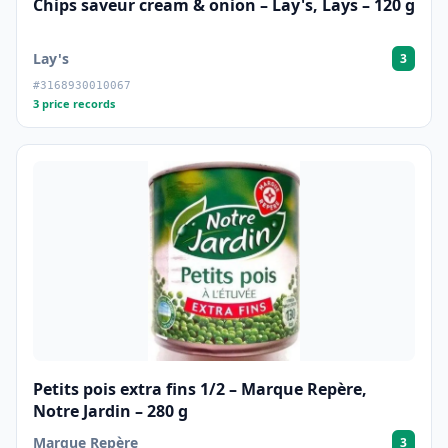
Chips saveur cream & onion – Lay's, Lays – 120 g
Lay's
3
#3168930010067
3 price records
Petits pois extra fins 1/2 – Marque Repère,
Notre Jardin – 280 g
Marque Repère
3