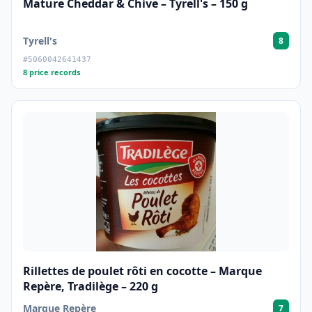
Mature Cheddar & Chive – Tyrell's – 150 g
Tyrell's
8
#5060042641437
8 price records
Rillettes de poulet rôti en cocotte – Marque
Repère, Tradilège – 220 g
Marque Repère
7