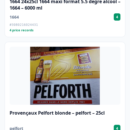
1664 24x25cl 1664 maxi format 5.5 degre alcool –
1664 – 6000 ml
1664
4
#3080216024431
4 price records
Provençaux Pelfort blonde – pelfort – 25cl
pelfort
4