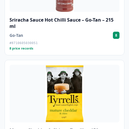
Sriracha Sauce Hot Chilli Sauce – Go-Tan – 215
ml
Go-Tan
8
#8710605030051
8 price records