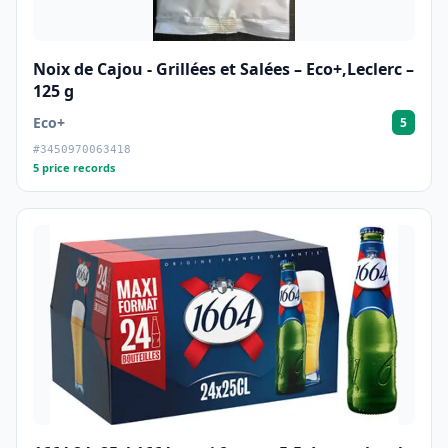
Noix de Cajou - Grillées et Salées – Eco+,Leclerc –
125 g
Eco+
5
#3450970063418
5 price records